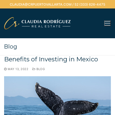
Skip
CLAUDIA@CRPUERTOVALLARTA.COM / 52 (333) 626-4475
to
content
Blog
Benefits of Investing in Mexico
MAY 13, 2022
BLOG